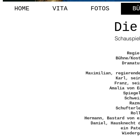
HOME
VITA
FOTOS
BÜ
Die
Schauspiel
Regie
Bühne/Kos
Dramat
Maximilian, regierend
Karl, sei
Franz, sei
Amalia von E
Spiege
Schwei
Razm
Schufterl
Rol
Hermann, Bastard von e
Daniel, Hausknecht 
ein Pat
Wiederg