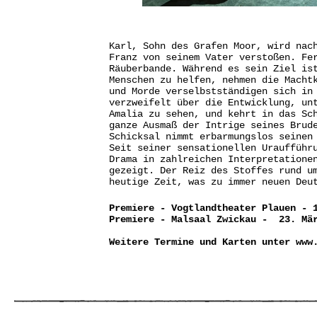
Karl, Sohn des Grafen Moor, wird nac
Franz von seinem Vater verstoßen. Fe
Räuberbande. Während es sein Ziel is
Menschen zu helfen, nehmen die Macht
und Morde verselbstständigen sich in
verzweifelt über die Entwicklung, un
Amalia zu sehen, und kehrt in das Sc
ganze Ausmaß der Intrige seines Brud
Schicksal nimmt erbarmungslos seinen
Seit seiner sensationellen Uraufführ
Drama in zahlreichen Interpretatione
gezeigt. Der Reiz des Stoffes rund u
heutige Zeit, was zu immer neuen D
Premiere - Vogtlandtheater Plauen - 
Premiere - Malsaal Zwickau - 23. Mä
Weitere Termine und Karten unter
www