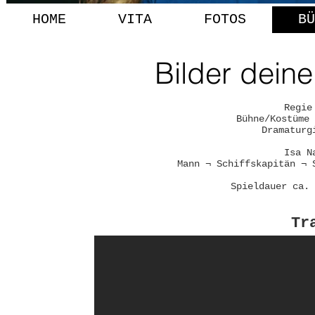
HOME
VITA
FOTOS
BÜ
Bilder dein
Regie
Bühne/Kostüme 
Dramaturg
Isa N
Mann ¬ Schiffskapitän ¬ 
Spieldauer ca. 
Tr